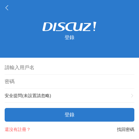
登錄
安全提問(未設置請忽略)
登錄
還沒有註冊？
找回密碼