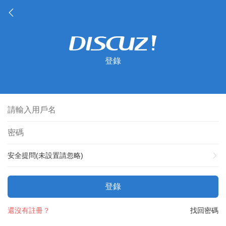
登錄
安全提問(未設置請忽略)
登錄
還沒有註冊？
找回密碼