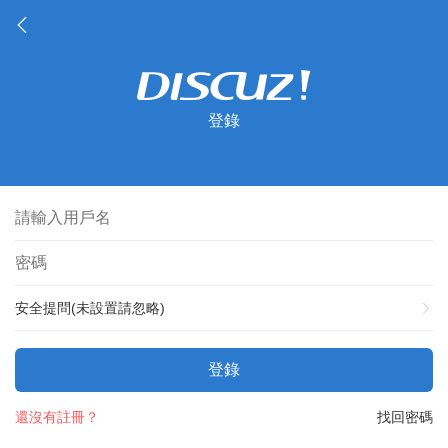
登錄
安全提問(未設置請忽略)
登錄
還沒有註冊？
找回密碼