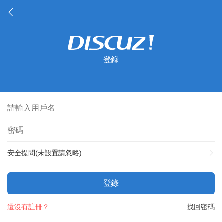
登錄
安全提問(未設置請忽略)
登錄
還沒有註冊？
找回密碼