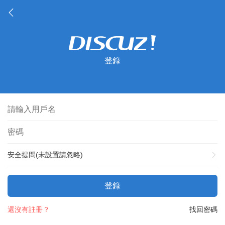
登錄
安全提問(未設置請忽略)
登錄
還沒有註冊？
找回密碼