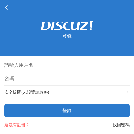
登錄
安全提問(未設置請忽略)
登錄
還沒有註冊？
找回密碼