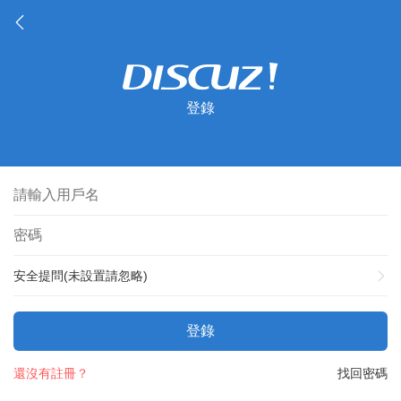
登錄
安全提問(未設置請忽略)
登錄
還沒有註冊？
找回密碼