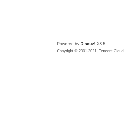
Powered by
Discuz!
X3.5
Copyright © 2001-2021, Tencent Cloud.