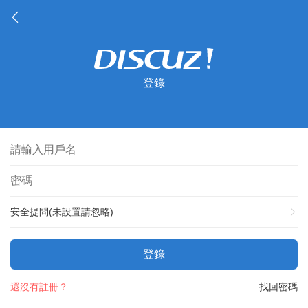
登錄
安全提問(未設置請忽略)
登錄
還沒有註冊？
找回密碼