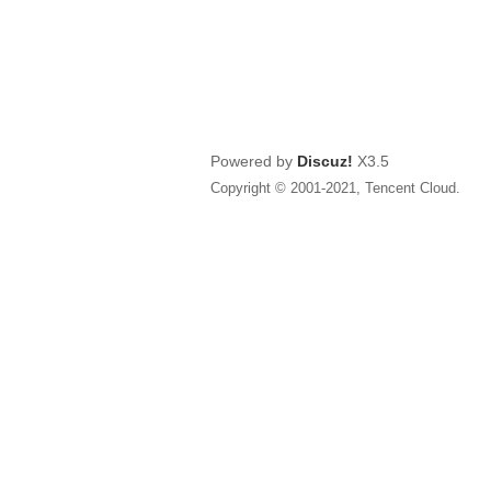
Powered by
Discuz!
X3.5
Copyright © 2001-2021, Tencent Cloud.