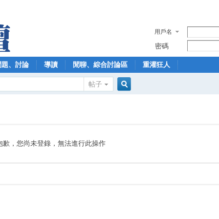
用戶名
密碼
問題、討論
導讀
閒聊、綜合討論區
重灌狂人
帖子
搜
索
抱歉，您尚未登錄，無法進行此操作