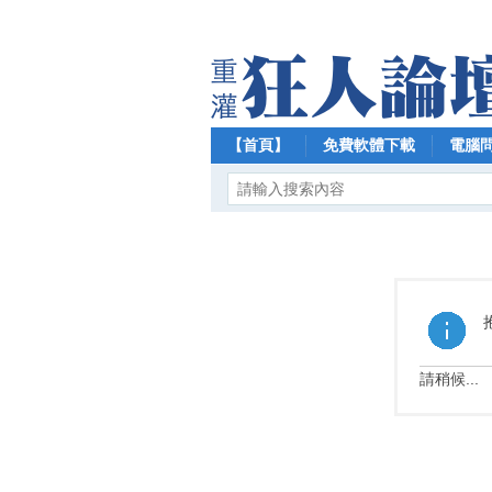
【首頁】
免費軟體下載
電腦
請稍候...