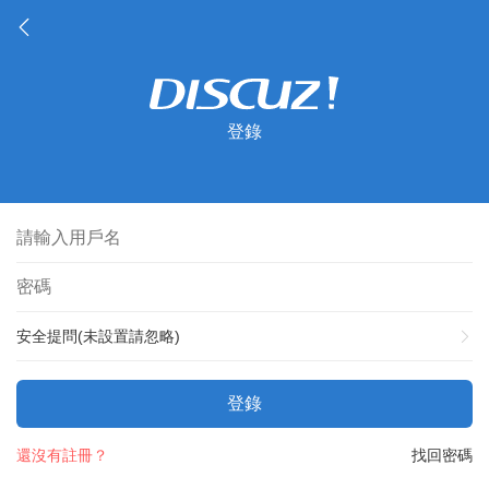
登錄
安全提問(未設置請忽略)
登錄
還沒有註冊？
找回密碼