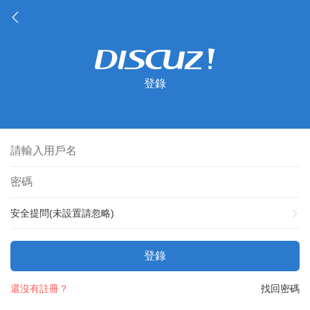
登錄
安全提問(未設置請忽略)
登錄
還沒有註冊？
找回密碼