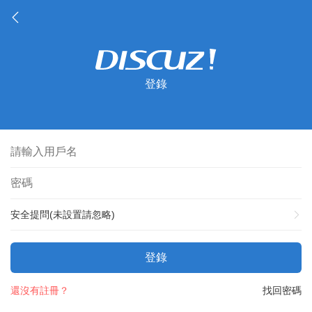
登錄
安全提問(未設置請忽略)
登錄
還沒有註冊？
找回密碼