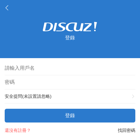
登錄
安全提問(未設置請忽略)
登錄
還沒有註冊？
找回密碼