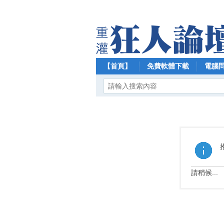
【首頁】
免費軟體下載
電腦
請稍候...