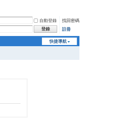
自動登錄
找回密碼
登錄
註冊
快捷導航