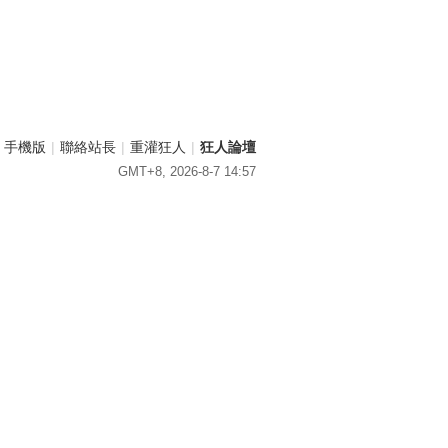
手機版
|
聯絡站長
|
重灌狂人
|
狂人論壇
GMT+8, 2026-8-7 14:57