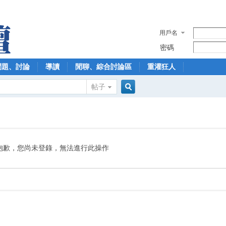
用戶名
密碼
問題、討論
導讀
閒聊、綜合討論區
重灌狂人
帖子
搜
索
抱歉，您尚未登錄，無法進行此操作