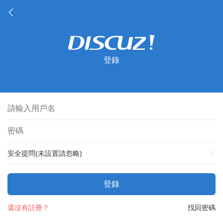
登錄
安全提問(未設置請忽略)
登錄
還沒有註冊？
找回密碼