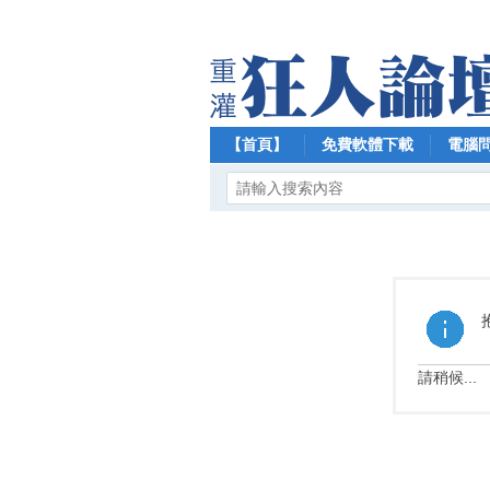
【首頁】
免費軟體下載
電腦
請稍候...