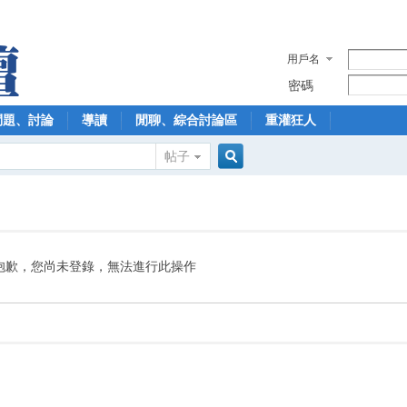
用戶名
密碼
問題、討論
導讀
閒聊、綜合討論區
重灌狂人
帖子
搜
索
抱歉，您尚未登錄，無法進行此操作