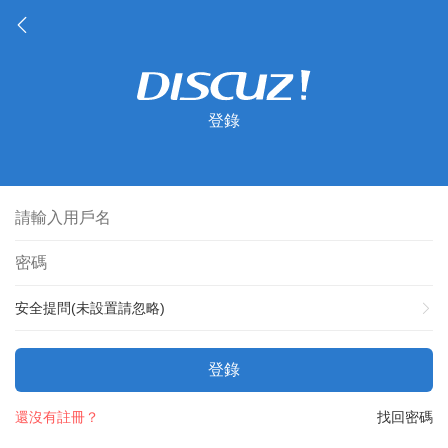
登錄
安全提問(未設置請忽略)
登錄
還沒有註冊？
找回密碼