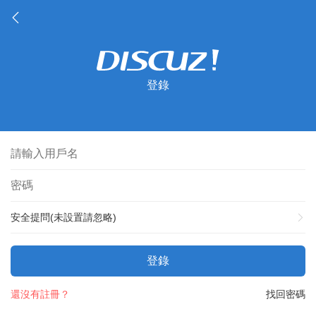
登錄
安全提問(未設置請忽略)
登錄
還沒有註冊？
找回密碼