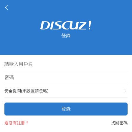
登錄
安全提問(未設置請忽略)
登錄
還沒有註冊？
找回密碼