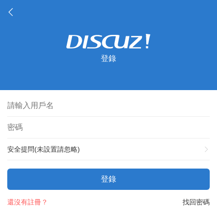
登錄
安全提問(未設置請忽略)
登錄
還沒有註冊？
找回密碼