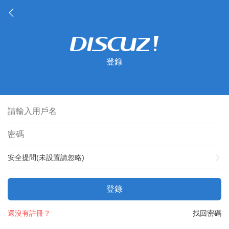
登錄
安全提問(未設置請忽略)
登錄
還沒有註冊？
找回密碼