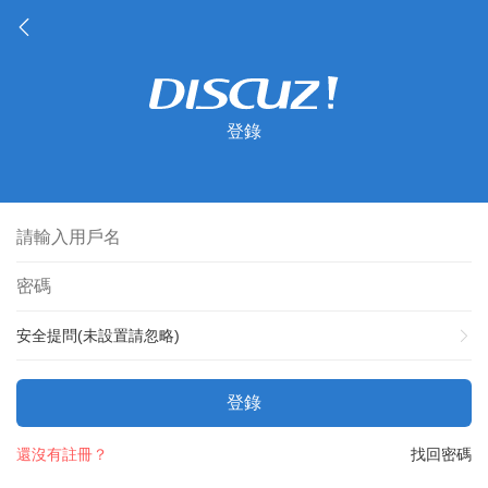
登錄
安全提問(未設置請忽略)
登錄
還沒有註冊？
找回密碼