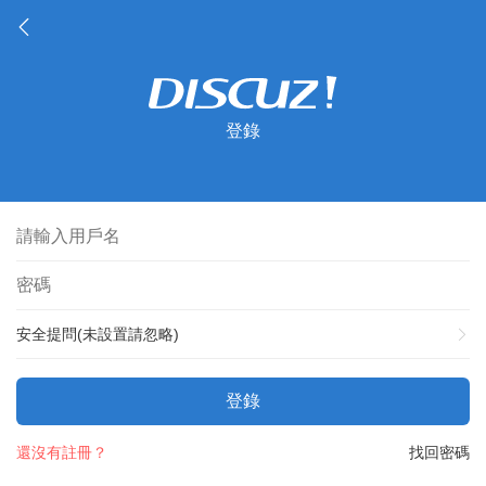
登錄
安全提問(未設置請忽略)
登錄
還沒有註冊？
找回密碼