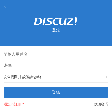
登錄
安全提問(未設置請忽略)
登錄
還沒有註冊？
找回密碼