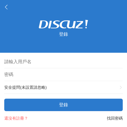
登錄
安全提問(未設置請忽略)
登錄
還沒有註冊？
找回密碼