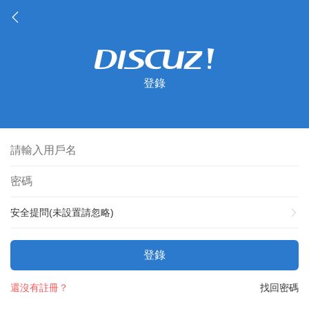
登錄
安全提問(未設置請忽略)
登錄
還沒有註冊？
找回密碼