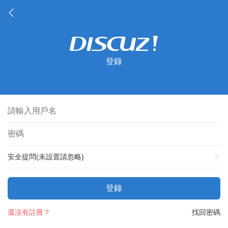
登錄
安全提問(未設置請忽略)
登錄
還沒有註冊？
找回密碼