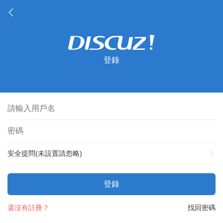
登錄
安全提問(未設置請忽略)
登錄
還沒有註冊？
找回密碼