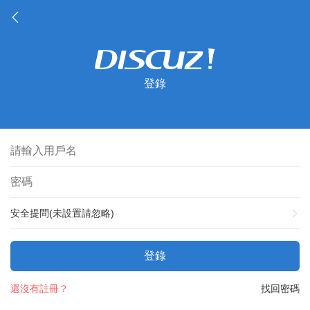
登錄
安全提問(未設置請忽略)
登錄
還沒有註冊？
找回密碼