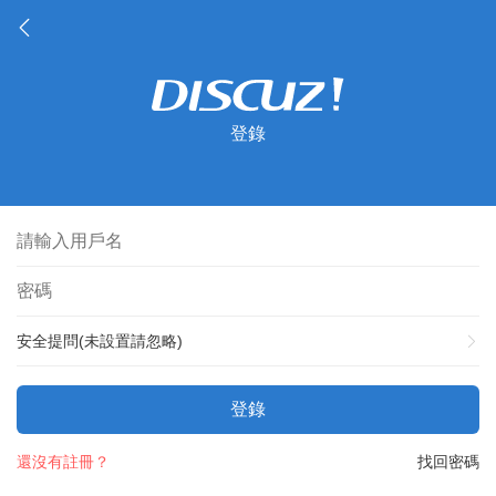
登錄
安全提問(未設置請忽略)
登錄
還沒有註冊？
找回密碼