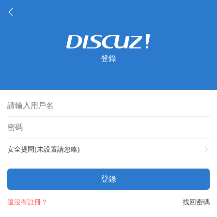
登錄
安全提問(未設置請忽略)
登錄
還沒有註冊？
找回密碼