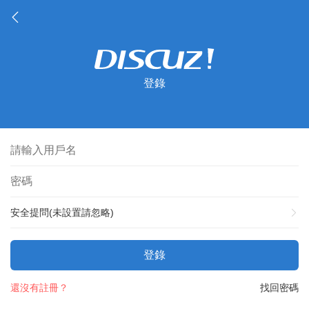
登錄
安全提問(未設置請忽略)
登錄
還沒有註冊？
找回密碼