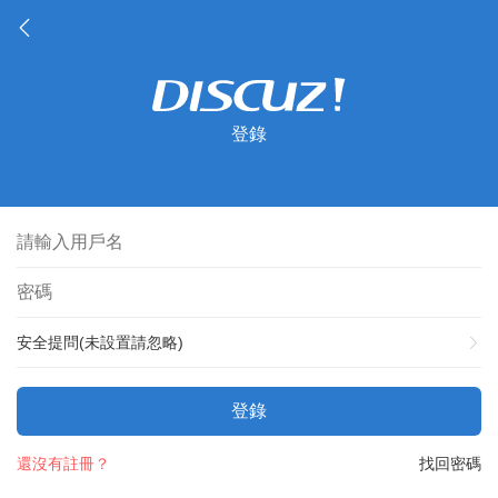
登錄
安全提問(未設置請忽略)
登錄
還沒有註冊？
找回密碼