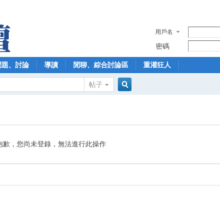
用戶名
密碼
問題、討論
導讀
閒聊、綜合討論區
重灌狂人
帖子
搜
索
抱歉，您尚未登錄，無法進行此操作