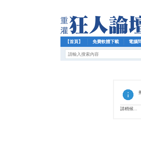
【首頁】
免費軟體下載
電腦
請稍候...