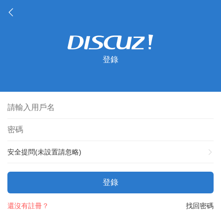
登錄
安全提問(未設置請忽略)
登錄
還沒有註冊？
找回密碼