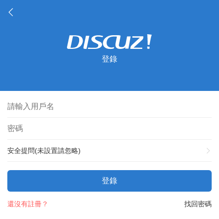
登錄
安全提問(未設置請忽略)
登錄
還沒有註冊？
找回密碼