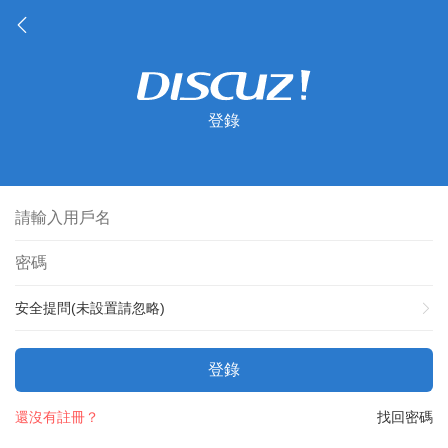
登錄
安全提問(未設置請忽略)
登錄
還沒有註冊？
找回密碼