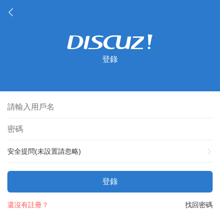
登錄
安全提問(未設置請忽略)
登錄
還沒有註冊？
找回密碼