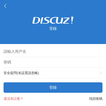
登錄
安全提問(未設置請忽略)
登錄
還沒有註冊？
找回密碼