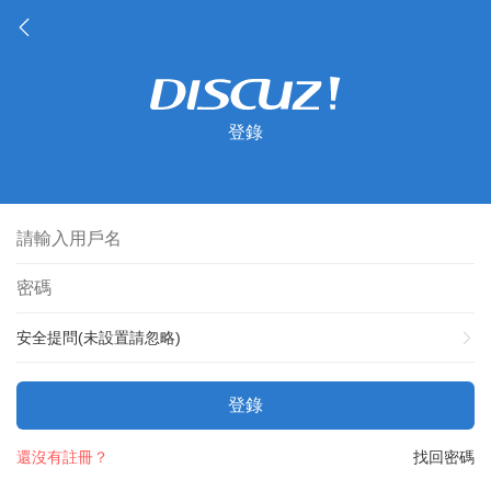
登錄
安全提問(未設置請忽略)
登錄
還沒有註冊？
找回密碼