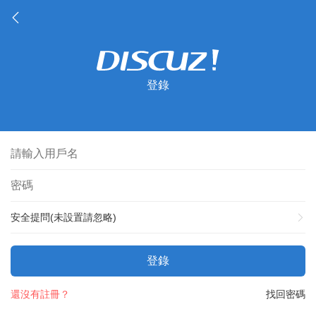
登錄
安全提問(未設置請忽略)
登錄
還沒有註冊？
找回密碼