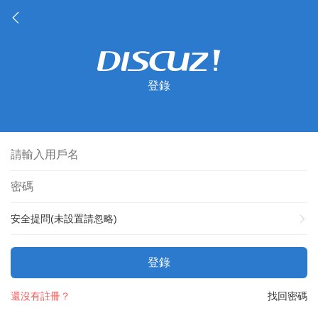
登錄
安全提問(未設置請忽略)
登錄
還沒有註冊？
找回密碼