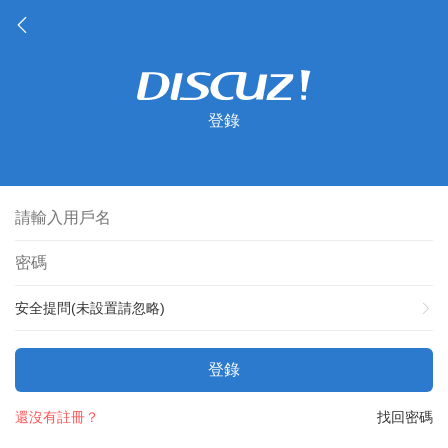
登錄
安全提問(未設置請忽略)
登錄
還沒有註冊？
找回密碼