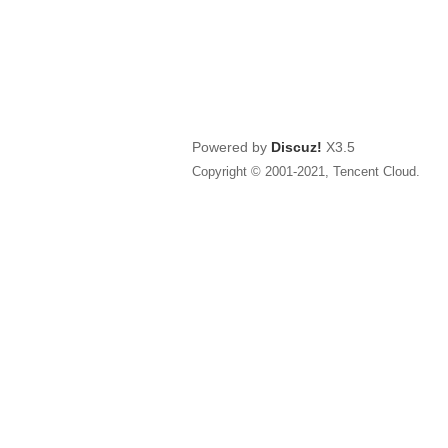
Powered by
Discuz!
X3.5
Copyright © 2001-2021, Tencent Cloud.