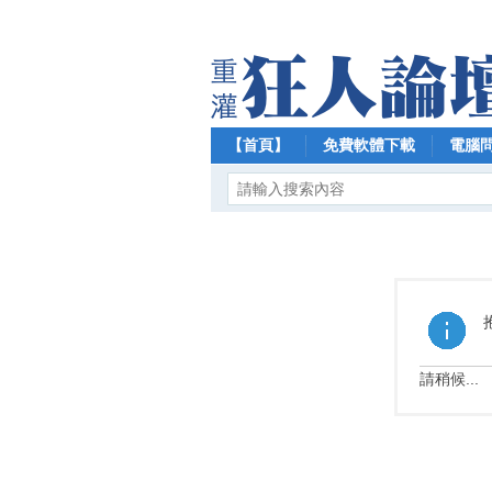
【首頁】
免費軟體下載
電腦
請稍候...