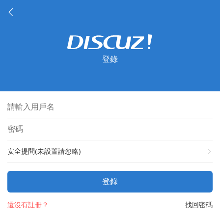
登錄
安全提問(未設置請忽略)
登錄
還沒有註冊？
找回密碼