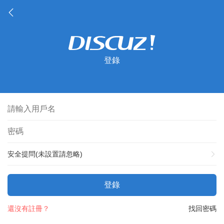
登錄
安全提問(未設置請忽略)
登錄
還沒有註冊？
找回密碼