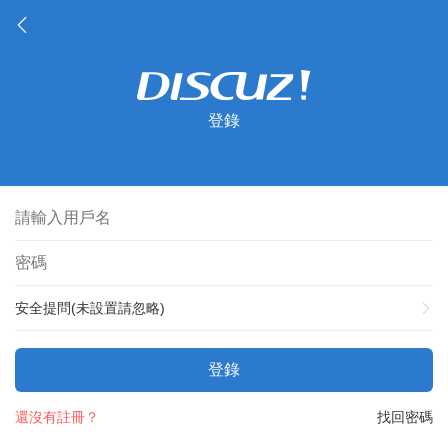
登錄
安全提問(未設置請忽略)
登錄
還沒有註冊？
找回密碼