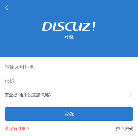
登錄
安全提問(未設置請忽略)
登錄
還沒有註冊？
找回密碼